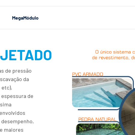
MegaMódulo
JETADO
ras de pressão
escavação da
 etc),
 espessura de
ssima
senvolvidos
to desempenho,
e maiores