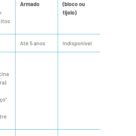
Armado
(bloco ou
m
tijolo)
eitos
Até 5 anos
Indisponível
cina
ra)
ço"
tre